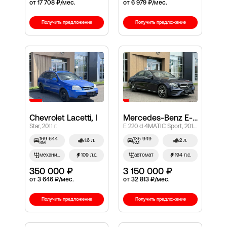
от 17 708 ₽/мес.
от 6 979 ₽/мес.
Получить предложение
Получить предложение
Chevrolet Lacetti, I
Mercedes-Benz E-Класс, V (W213, S213, C238)
Star, 2011 г.
E 220 d 4MATIC Sport, 2019 г.
169 644
135 949
1.6 л.
2 л.
км
км
механич.
109 л.с.
автомат
194 л.с.
350 000 ₽
3 150 000 ₽
от 3 646 ₽/мес.
от 32 813 ₽/мес.
Получить предложение
Получить предложение