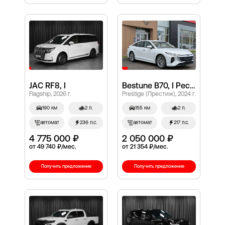
JAC RF8, I
Bestune B70, I Рестайлинг
Flagship, 2026 г.
Prestige (Престиж), 2024 г.
190 км
2 л.
155 км
2 л.
автомат
236 л.с.
автомат
217 л.с.
4 775 000 ₽
2 050 000 ₽
от 49 740 ₽/мес.
от 21 354 ₽/мес.
Получить предложение
Получить предложение