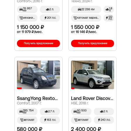
Comfort+, 2016 г.
Техно, 2024 г.
76 957
1.8
2 л.
22 236 км
км
л.
122
механич.
201 л.с.
Автомат вариатор
л.с.
1 150 000 ₽
1 550 000 ₽
от 11 979 ₽/мес.
от 16 146 ₽/мес.
Получить предложение
Получить предложение
SsangYong Rexton, II
Land Rover Discovery Sport, I
Comfort, 2007 г.
HSE, 2018 г.
285 754
90 500
2.7 л.
2 л.
км
км
автомат
163 л.с.
автомат
240 л.с.
580 000 ₽
2 400 000 ₽