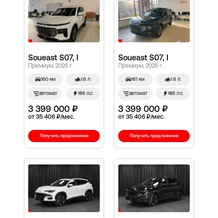
Soueast S07, I
Soueast S07, I
Премиум, 2026 г.
Премиум, 2026 г.
160 км
1.6 л.
161 км
1.6 л.
автомат
186 л.с.
автомат
186 л.с.
3 399 000 ₽
3 399 000 ₽
от 35 406 ₽/мес.
от 35 406 ₽/мес.
Получить предложение
Получить предложение