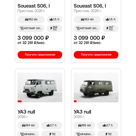
Soueast S06, I
Soueast S06, I
Престиж, 2026 г.
Престиж, 2026 г.
162 км
1.5 л.
163 км
1.5 л.
156
147
Автомат робот
Автомат робот
л.с.
л.с.
3 099 000 ₽
3 099 000 ₽
от 32 281 ₽/мес.
от 32 281 ₽/мес.
Получить предложение
Получить предложение
УАЗ null
УАЗ null
2026 г.
2026 г.
164 км
2.7 л.
165 км
2.7 л.
механич.
112
механич.
112