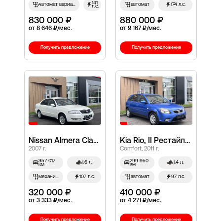
141
Автомат вариатор
автомат
174 л.с.
л.с.
830 000 ₽
880 000 ₽
от 8 646 ₽/мес.
от 9 167 ₽/мес.
Получить предложение
Получить предложение
Nissan Almera Classic, I
Kia Rio, II Рестайлинг
2007 г.
Comfort, 2011 г.
357 017
299 950
1.6 л.
1.4 л.
км
км
механич.
107 л.с.
автомат
97 л.с.
320 000 ₽
410 000 ₽
от 3 333 ₽/мес.
от 4 271 ₽/мес.
Получить предложение
Получить предложение