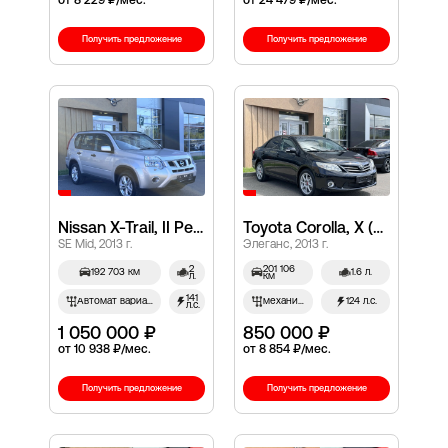
от 8 229 ₽/мес.
от 24 479 ₽/мес.
Получить предложение
Получить предложение
Nissan X-Trail, II Рестайлинг
Toyota Corolla, X (E140, E150) Рестайлинг
SE Mid, 2013 г.
Элеганс, 2013 г.
2
201 106
192 703 км
1.6 л.
л.
км
141
Автомат вариатор
механич.
124 л.с.
л.с.
1 050 000 ₽
850 000 ₽
от 10 938 ₽/мес.
от 8 854 ₽/мес.
Получить предложение
Получить предложение