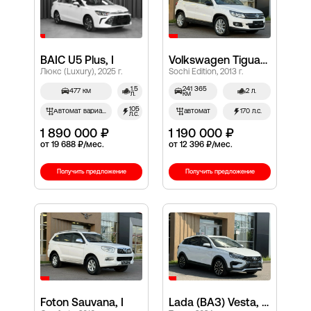
BAIC U5 Plus, I
Volkswagen Tiguan, I Рестайлинг
Люкс (Luxury), 2025 г.
Sochi Edition, 2013 г.
1.5
241 365
477 км
2 л.
л.
км
105
Автомат вариатор
автомат
170 л.с.
л.с.
1 890 000 ₽
1 190 000 ₽
от 19 688 ₽/мес.
от 12 396 ₽/мес.
Получить предложение
Получить предложение
Foton Sauvana, I
Lada (ВАЗ) Vesta, I Рестайлинг (NG)