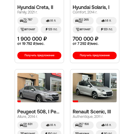
Hyundai Creta, II
Hyundai Solaris, I
Family, 2021 г.
Comfort, 2014 г.
73 787
152 265
1.6 л.
1.6 л.
км
км
автомат
123 л.с.
автомат
123 л.с.
1 900 000 ₽
700 000 ₽
от 19 792 ₽/мес.
от 7 292 ₽/мес.
Получить предложение
Получить предложение
Peugeot 508, I Рестайлинг
Renault Scenic, III
Allure, 2014 г.
Authentique, 2011 г.
131 631
257 156
1.6 л.
1.6 л.
км
км
автомат
150 л.с.
механич.
110 л.с.