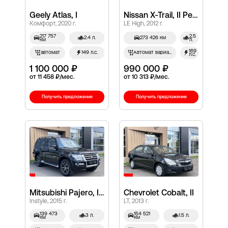
Geely Atlas, I
Nissan X-Trail, II Рестайлинг
Комфорт, 2020 г.
LE High, 2012 г.
217 757
2.5
2.4 л.
273 426 км
км
л.
169
автомат
149 л.с.
Автомат вариатор
л.с.
1 100 000 ₽
990 000 ₽
от 11 458 ₽/мес.
от 10 313 ₽/мес.
Получить предложение
Получить предложение
Mitsubishi Pajero, IV Рестайлинг 2
Chevrolet Cobalt, II
Instyle, 2015 г.
LT, 2013 г.
139 473
154 521
3 л.
1.5 л.
км
км