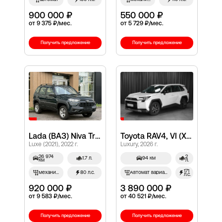
900 000 ₽
550 000 ₽
от 9 375 ₽/мес.
от 5 729 ₽/мес.
Получить предложение
Получить предложение
Lada (ВАЗ) Niva Travel, I
Toyota RAV4, VI (XA60)
Luxe (2021), 2022 г.
Luxury, 2026 г.
26 974
2
1.7 л.
94 км
км
л.
171
механич.
80 л.с.
Автомат вариатор
л.с.
920 000 ₽
3 890 000 ₽
от 9 583 ₽/мес.
от 40 521 ₽/мес.
Получить предложение
Получить предложение