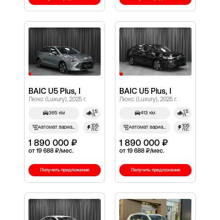
BAIC U5 Plus, I
BAIC U5 Plus, I
Люкс (Luxury), 2025 г.
Люкс (Luxury), 2025 г.
1.5
1.5
365 км
413 км
л.
л.
105
105
Автомат вариатор
Автомат вариатор
л.с.
л.с.
1 890 000 ₽
1 890 000 ₽
от 19 688 ₽/мес.
от 19 688 ₽/мес.
Получить предложение
Получить предложение