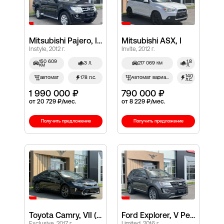
Mitsubishi Pajero, IV Рестайлинг 1
Mitsubishi ASX, I
Instyle, 2012 г.
Invite, 2012 г.
150 609
1.8
3 л.
217 069 км
км
л.
140
автомат
178 л.с.
Автомат вариатор
л.с.
1 990 000 ₽
790 000 ₽
от 20 729 ₽/мес.
от 8 229 ₽/мес.
Получить предложение
Получить предложение
Toyota Camry, VII (XV50) Рестайлинг 2
Ford Explorer, V Рестайлинг