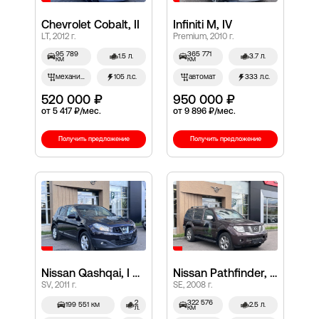
Chevrolet Cobalt, II
Infiniti M, IV
LT, 2012 г.
Premium, 2010 г.
95 789
365 771
1.5 л.
3.7 л.
км
км
механич.
105 л.с.
автомат
333 л.с.
520 000 ₽
950 000 ₽
от 5 417 ₽/мес.
от 9 896 ₽/мес.
Получить предложение
Получить предложение
Nissan Qashqai, I Рестайлинг
Nissan Pathfinder, III
SV, 2011 г.
SE, 2008 г.
2
322 576
199 551 км
2.5 л.
л.
км