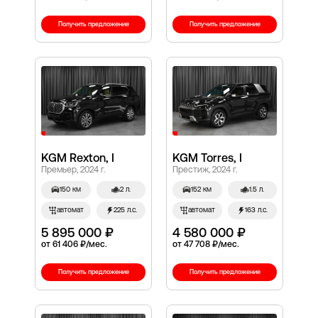
Получить предложение
Получить предложение
KGM Rexton, I
KGM Torres, I
Премьер, 2024 г.
Престиж, 2024 г.
150 км
2 л.
152 км
1.5 л.
автомат
225 л.с.
автомат
163 л.с.
5 895 000 ₽
4 580 000 ₽
от 61 406 ₽/мес.
от 47 708 ₽/мес.
Получить предложение
Получить предложение