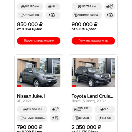
1.6
145 180 км
1.6 л.
192 789 км
л.
122
122
Автомат робот
Автомат вариатор
л.с.
л.с.
850 000 ₽
900 000 ₽
от 8 854 ₽/мес.
от 9 375 ₽/мес.
Получить предложение
Получить предложение
Nissan Juke, I
Toyota Land Cruiser Prado, 150 Series
XE, 2012 г.
Люкс (5 мест), 2013 г.
1.6
355 927
159 567 км
3 л.
л.
км
117
Автомат вариатор
автомат
173 л.с.
л.с.
790 000 ₽
2 350 000 ₽