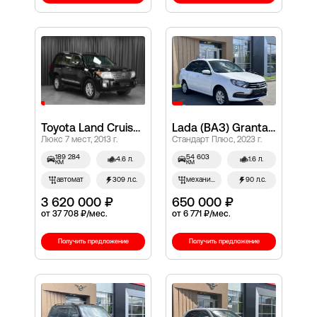
Toyota Land Cruiser, 200 Series Рестайлинг 1
Lada (ВАЗ) Granta, I Рестайлинг
Люкс 7 мест, 2013 г.
Стандарт Плюс, 2023 г.
189 284
54 603
4.6 л.
1.6 л.
км
км
автомат
309 л.с.
механич.
90 л.с.
3 620 000 ₽
650 000 ₽
от 37 708 ₽/мес.
от 6 771 ₽/мес.
Получить предложение
Получить предложение