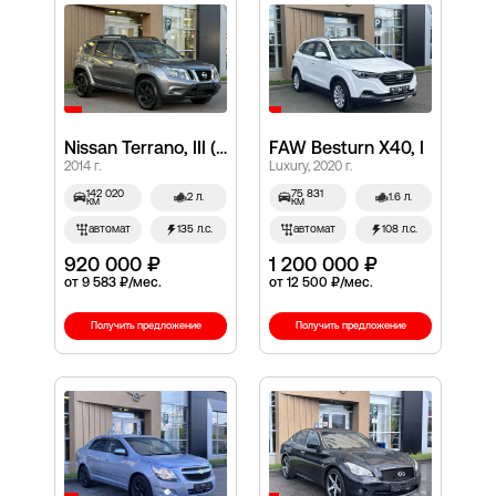
Nissan Terrano, III (D10)
FAW Besturn X40, I
2014 г.
Luxury, 2020 г.
142 020
75 831
2 л.
1.6 л.
км
км
автомат
135 л.с.
автомат
108 л.с.
920 000 ₽
1 200 000 ₽
от 9 583 ₽/мес.
от 12 500 ₽/мес.
Получить предложение
Получить предложение