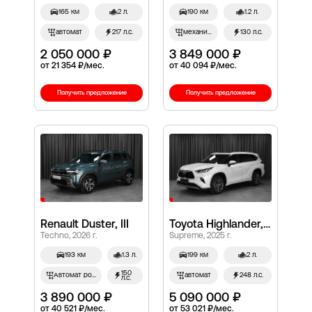
165 км
2 л.
190 км
1.2 л.
автомат
217 л.с.
механич.
130 л.с.
2 050 000 ₽
3 849 000 ₽
от 21 354 ₽/мес.
от 40 094 ₽/мес.
Получить предложение
Получить предложение
Renault Duster, III
Toyota Highlander, IV (XU70)
Techno, 2026 г.
Supreme, 2025 г.
193 км
1.3 л.
199 км
2 л.
150
Автомат робот
автомат
248 л.с.
л.с.
3 890 000 ₽
5 090 000 ₽
от 40 521 ₽/мес.
от 53 021 ₽/мес.