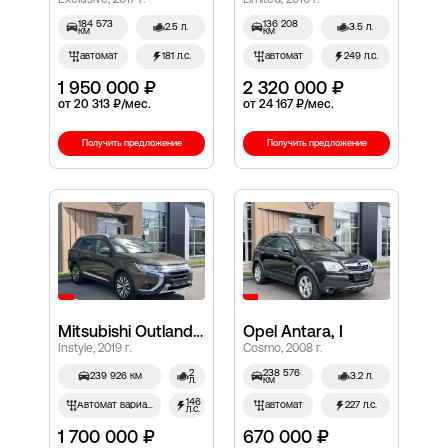
Exclusive, 2017 г.
Limited, 2016 г.
184 573
136 208
2.5 л.
3.5 л.
км
км
автомат
181 л.с.
автомат
249 л.с.
1 950 000 ₽
2 320 000 ₽
от 20 313 ₽/мес.
от 24 167 ₽/мес.
Получить предложение
Получить предложение
Mitsubishi Outlander, III Рестайлинг 3
Opel Antara, I
Instyle, 2019 г.
Cosmo, 2008 г.
2
238 576
239 926 км
3.2 л.
л.
км
146
Автомат вариатор
автомат
227 л.с.
л.с.
1 700 000 ₽
670 000 ₽