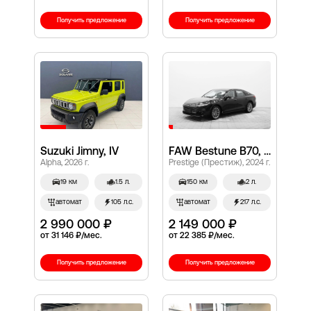
Получить предложение
Получить предложение
Suzuki Jimny, IV
FAW Bestune B70, I Рестайлинг
Alpha, 2026 г.
Prestige (Престиж), 2024 г.
19 км
1.5 л.
150 км
2 л.
автомат
105 л.с.
автомат
217 л.с.
2 990 000 ₽
2 149 000 ₽
от 31 146 ₽/мес.
от 22 385 ₽/мес.
Получить предложение
Получить предложение