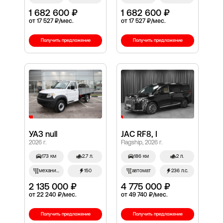
1 682 600 ₽
1 682 600 ₽
от 17 527 ₽/мес.
от 17 527 ₽/мес.
Получить предложение
Получить предложение
УАЗ null
JAC RF8, I
2026 г.
Flagship, 2026 г.
173 км
2.7 л.
186 км
2 л.
механич.
150
автомат
236 л.с.
2 135 000 ₽
4 775 000 ₽
от 22 240 ₽/мес.
от 49 740 ₽/мес.
Получить предложение
Получить предложение