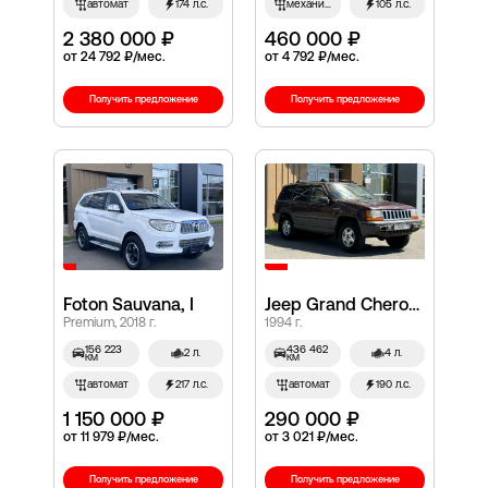
автомат
174 л.с.
механич.
105 л.с.
2 380 000 ₽
460 000 ₽
от 24 792 ₽/мес.
от 4 792 ₽/мес.
Получить предложение
Получить предложение
Foton Sauvana, I
Jeep Grand Cherokee, I (ZJ)
Premium, 2018 г.
1994 г.
156 223
436 462
2 л.
4 л.
км
км
автомат
217 л.с.
автомат
190 л.с.
1 150 000 ₽
290 000 ₽
от 11 979 ₽/мес.
от 3 021 ₽/мес.
Получить предложение
Получить предложение