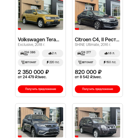
Volkswagen Teramont, I
Citroen C4, II Рестайлинг
Exclusive, 2018 г.
SHINE Ultimate, 2016 г.
224 086
124 277
2 л.
1.6 л.
км
км
автомат
220 л.с.
автомат
150 л.с.
2 350 000 ₽
820 000 ₽
от 24 479 ₽/мес.
от 8 542 ₽/мес.
Получить предложение
Получить предложение