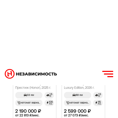
Подробнее
Авто
BAIC U5 Plus, I
Kia Seltos, I Рестайлинг
Престиж (Honor), 2025 г.
Luxury Edition, 2026 г.
1.5
1.5
33 км
88 км
л.
л.
105
115
Автомат вариатор
Автомат вариатор
л.с.
л.с.
2 190 000 ₽
2 599 000 ₽
от 22 813 ₽/мес.
от 27 073 ₽/мес.