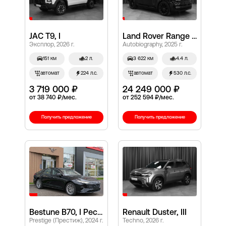
JAC T9, I
Land Rover Range Rover, V
Эксплор, 2026 г.
Autobiography, 2025 г.
151 км
2 л.
3 622 км
4.4 л.
автомат
224 л.с.
автомат
530 л.с.
3 719 000 ₽
24 249 000 ₽
от 38 740 ₽/мес.
от 252 594 ₽/мес.
Получить предложение
Получить предложение
Bestune B70, I Рестайлинг
Renault Duster, III
Prestige (Престиж), 2024 г.
Techno, 2026 г.