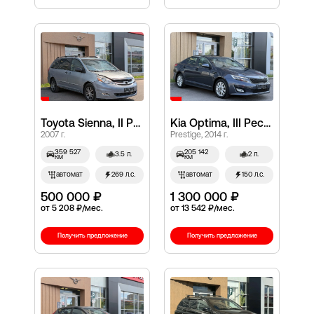
Toyota Sienna, II Рестайлинг
Kia Optima, III Рестайлинг
2007 г.
Prestige, 2014 г.
359 527
205 142
3.5 л.
2 л.
км
км
автомат
269 л.с.
автомат
150 л.с.
500 000 ₽
1 300 000 ₽
от 5 208 ₽/мес.
от 13 542 ₽/мес.
Получить предложение
Получить предложение