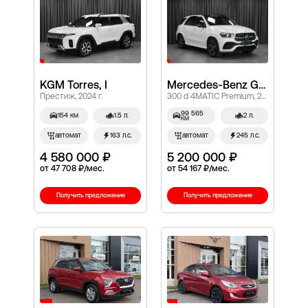
KGM Torres, I
Mercedes-Benz GLE, II (V167)
Престиж, 2024 г.
300 d 4MATIC Premium, 2019 г.
99 565
154 км
1.5 л.
2 л.
км
автомат
163 л.с.
автомат
245 л.с.
4 580 000 ₽
5 200 000 ₽
от 47 708 ₽/мес.
от 54 167 ₽/мес.
Получить предложение
Получить предложение