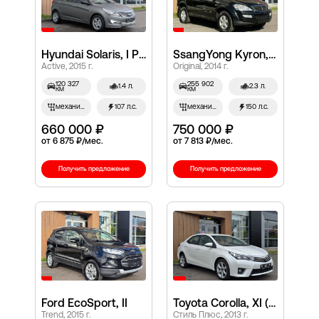
Hyundai Solaris, I Рестайлинг
SsangYong Kyron, I Рестайлинг
Active, 2015 г.
Original, 2014 г.
120 327
255 902
1.4 л.
2.3 л.
км
км
механич.
107 л.с.
механич.
150 л.с.
660 000 ₽
750 000 ₽
от 6 875 ₽/мес.
от 7 813 ₽/мес.
Получить предложение
Получить предложение
Ford EcoSport, II
Toyota Corolla, XI (E160, E170, E180)
Trend, 2015 г.
Стиль Плюс, 2013 г.