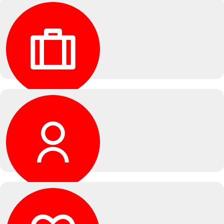
Цена
Предлагаем демократичные цены без скрытых доплат.
Официальный сервиc
Мы официальный дилер и обслуживаем по гарантии 11
брендов, используем только оригинальные запчасти.
Индивидуальный подход
Учитываем Ваши пожелания, предлагаем гибкие
условия и персональные рекомендации.