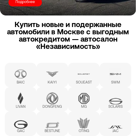
Подробнее
Купить новые и подержанные
автомобили в Москве с выгодным
автокредитом — автосалон
«Независимость»
BAIC
KAIYI
SOUEAST
SWM
LIVAN
DONGFENG
MG
SOLARIS
GAC
BESTUNE
OTING
JAC