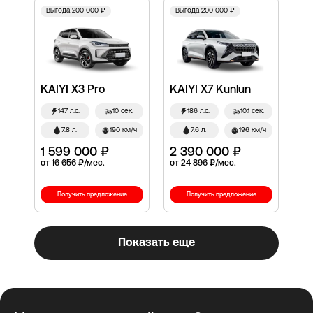
Выгода 200 000 ₽
Выгода 200 000 ₽
KAIYI X3 Pro
KAIYI X7 Kunlun
147 л.с.
10 сек.
186 л.с.
10.1 сек.
7.8 л.
190 км/ч
7.6 л.
196 км/ч
1 599 000 ₽
2 390 000 ₽
от 16 656 ₽/мес.
от 24 896 ₽/мес.
Получить предложение
Получить предложение
Показать еще