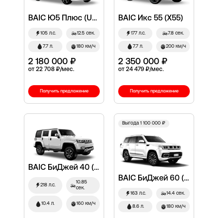
BAIC Ю5 Плюс (U5 Plus)
BAIC Икс 55 (X55)
105 л.с.
12.5 сек.
177 л.с.
7.8 сек.
7.7 л.
180 км/ч
7.7 л.
200 км/ч
2 180 000 ₽
2 350 000 ₽
от 22 708 ₽/мес.
от 24 479 ₽/мес.
Получить предложение
Получить предложение
Выгода 1 100 000 ₽
BAIC БиДжей 40 (BJ40)
BAIC БиДжей 60 (BJ60)
10.85
218 л.с.
сек.
163 л.с.
14.4 сек.
10.4 л.
160 км/ч
8.6 л.
180 км/ч