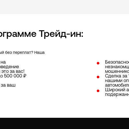
ограмме Трейд-ин:
вый без переплат? Наша
 на
Безопаснос
оведение
незнакомц
это за вас!
мошеннико
до 500 000 ₽
Сделка за 
нашими оп
 за ваш
автомобил
Широкий а
подержанн