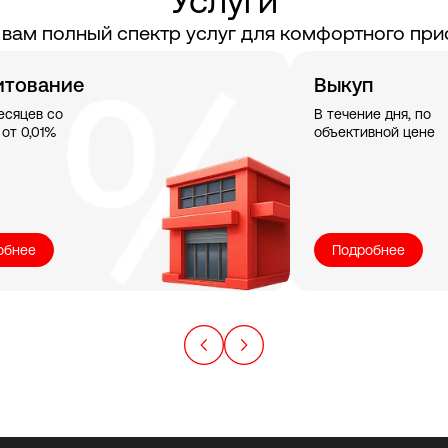
Услуги
вам полный спектр услуг для комфортного при
итование
Выкуп
есяцев со
В течение дня, по
 от 0,01%
объективной цене
обнее
Подробнее