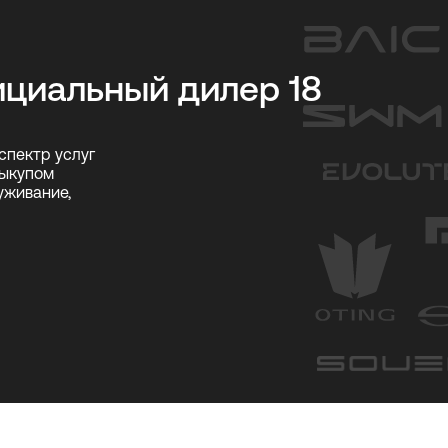
ициальный дилер 18
спектр услуг
выкупом
уживание,