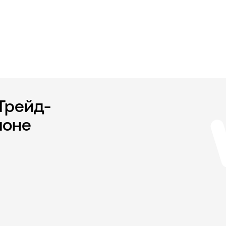
Трейд-
лоне