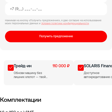
Нажимая на кнопку «Получить предложение», я даю согласие на использование
моих персональных данных и
Условия политики конфиденциальности
Получить предложение
Трейд-ин
110 000 ₽
SOLARIS Finan
Обнови машину без
Доступное
лишних хлопот — твой
автокредитование 
старый авто идёт в счёт
выгодными ценами 
оплаты нового.
дополнительными
скидками на весь
модельный ряд.
Комплектации