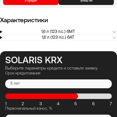
В кредит
Трейд-ин
Характеристики
1,6 л (123 л.с.) 6МТ
1,6 л (123 л.с.) 6AT
SOLARIS KRX
Выберите параметры кредита и оставьте заявку
Срок кредитования
5 лет
1
2
3
4
5
6
7
Первоначальный взнос, %