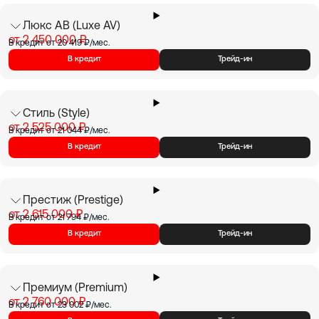
Люкс АВ (Luxe AV)
от 2 450 000 ₽
В кредит от 20 419 ₽/мес.
В кредит
Трейд-ин
Стиль (Style)
от 2 525 000 ₽
В кредит от 21 044 ₽/мес.
В кредит
Трейд-ин
Престиж (Prestige)
от 2 615 000 ₽
В кредит от 21 794 ₽/мес.
В кредит
Трейд-ин
Премиум (Premium)
от 2 760 000 ₽
В кредит от 23 002 ₽/мес.